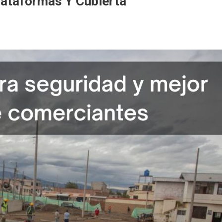
lataformas Y Cubierta
za
rmas