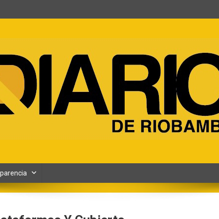
ento y Contenidos digitales
parencia