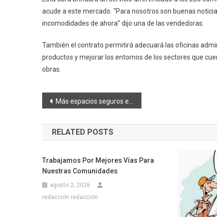
acude a este mercado. “Para nosotros son buenas noticias 
incomodidades de ahora” dijo una de las vendedoras.
También el contrato permitirá adecuará las oficinas admin
productos y mejorar los entornos de los sectores que cu
obras.
Navegación
Más espacios seguros en los mercados de Riobamba
de
RELATED POSTS
entradas
Trabajamos Por Mejores Vías Para
Nuestras Comunidades
agosto 2, 2026
redacción redacción