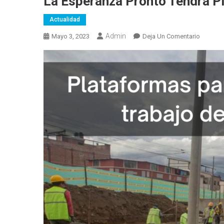
La Esperanza Pronto Tendrá P
Actualidad
Admin
En
Mayo 3, 2023
Deja Un Comentario
La
Esperan
Pronto
Tendrá
Platafo
Y
Cubierta