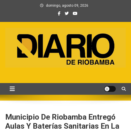
Saltar
domingo, agosto 09, 2026
al
contenido
Información, Entretenimiento
Primer periódico creado por periodistas en Chimborazo
y Contenidos digitales
Municipio De Riobamba Entregó
Aulas Y Baterías Sanitarias En La