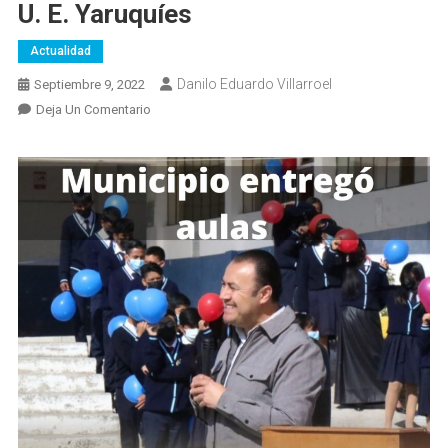
U. E. Yaruquíes
Actualidad
Danilo Eduardo Villarroel
Septiembre 9, 2022
En
Deja Un Comentario
Municipio
De
Riobamba
Entregó
Aulas
Y
Baterías
Sanitarias
En
La
U.
E.
Yaruquíes