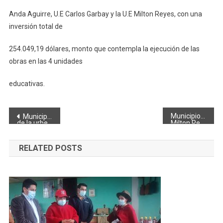
Anda Aguirre, U.E Carlos Garbay y la U.E Milton Reyes, con una
inversión total de
254.049,19 dólares, monto que contempla la ejecución de las
obras en las 4 unidades
educativas.
Navegación
Municipio de Riobamba entregó cerramiento de 600 metros en la U.E
Municipio de Riobamba continúa con el mantenimiento vial en las calles
de la urbe
Milton Reyes
de
RELATED POSTS
entradas