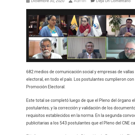
Admin
En
Diciembre 30, 2020
Deja Un Comentario
68
Pr
D
Pr
El
Pa
El
20
682 medios de comunicación social y empresas de vallas 
electoral, en todo el país. Los postulantes cumplieron con 
Promoción Electoral.
Este total se completó luego de que el Pleno del órgano el
postulantes; y la corrección y validación de los documen
requisitos establecidos en la norma. En la segunda con
publicitarias a los 543 postulantes que el Pleno del CNE cal