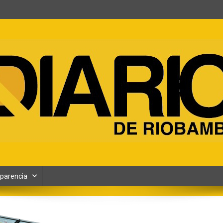
ento y Contenidos digitales
parencia