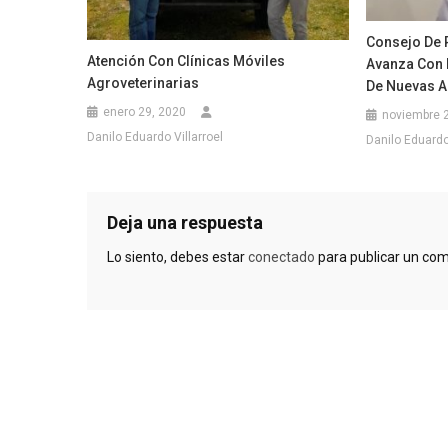
Consejo De 
Atención Con Clínicas Móviles
Avanza Con
Agroveterinarias
De Nuevas A
enero 29, 2020
noviembre 
Danilo Eduardo Villarroel
Danilo Eduardo 
Deja una respuesta
Lo siento, debes estar
conectado
para publicar un com