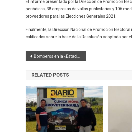
El informe presentado por la Dirección de Promoción Elect
periódicos; 38 empresas de vallas publicitarias y 106 medi
proveedores para las Elecciones Generales 2021.
Finalmente, la Dirección Nacional de Promoción Electoral
calificados sobre la base de la Resolución adoptada por el
Navegación
Bomberos en la «Estación del Tren»
de
RELATED POSTS
entradas