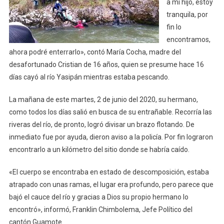
La
a mi hijo, estoy
Muerte
tranquila, por
Devolvió
fin lo
Otra
encontramos,
Víctima
ahora podré enterrarlo», contó María Cocha, madre del
desafortunado Cristian de 16 años, quien se presume hace 16
días cayó al río Yasipán mientras estaba pescando.
La mañana de este martes, 2 de junio del 2020, su hermano,
como todos los días salió en busca de su entrañable. Recorría las
riveras del río, de pronto, logró divisar un brazo flotando. De
inmediato fue por ayuda, dieron aviso a la policía. Por fin lograron
encontrarlo a un kilómetro del sitio donde se habría caído.
«El cuerpo se encontraba en estado de descomposición, estaba
atrapado con unas ramas, el lugar era profundo, pero parece que
bajó el cauce del río y gracias a Dios su propio hermano lo
encontró», informó, Franklin Chimbolema, Jefe Político del
cantón Guamote.