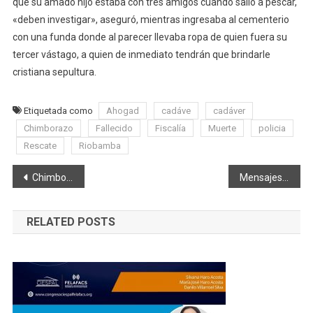
que su amado hijo estaba con tres amigos cuando salió a pescar,
«deben investigar», aseguró, mientras ingresaba al cementerio
con una funda donde al parecer llevaba ropa de quien fuera su
tercer vástago, a quien de inmediato tendrán que brindarle
cristiana sepultura.
Etiquetada como
Ahogad
cadáve
cadáver
Chimborazo
Fallecido
Fiscalía
Muerte
policia
Rescate
Riobamba
Navegación
Chimborazo.- CERVECERÍA NACIONAL IMPULSA PROYECTO AGRÍCOLA PARA REACTIVACIÓN ECONÓMICA
Mensajes de texto mejoran salud de niños en Chimborazo
de
RELATED POSTS
entradas