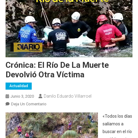
Crónica: El Río De La Muerte
Devolvió Otra Víctima
Actualidad
Danilo Eduardo Villarroel
Junio 3, 2020
En
Deja Un Comentario
Crónica:
«Todos los días
El
salíamos a
Río
buscar en el río
De